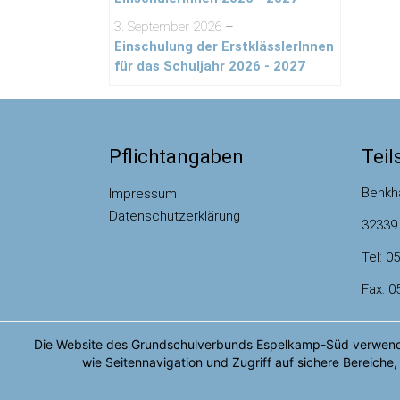
3. September 2026
–
Einschulung der ErstklässlerInnen
für das Schuljahr 2026 - 2027
Pflichtangaben
Tei
Benkha
Impressum
Datenschutzerklärung
32339
Tel: 0
Fax: 0
Die Website des Grundschulverbunds Espelkamp-Süd verwendet
wie Seitennavigation und Zugriff auf sichere Bereiche,