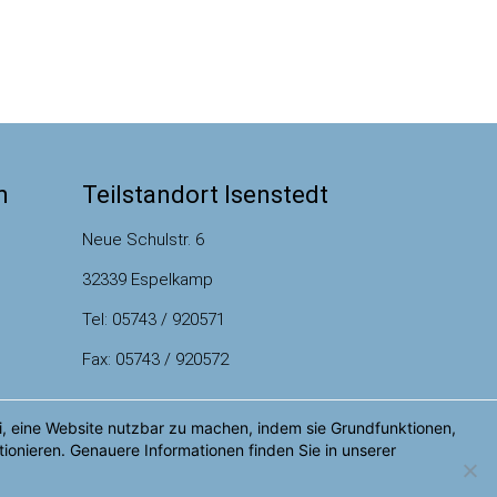
m
Teilstandort Isenstedt
Neue Schulstr. 6
32339 Espelkamp
Tel: 05743 / 920571
Fax: 05743 / 920572
 eine Website nutzbar zu machen, indem sie Grundfunktionen,
© Grundschulverbund
tionieren. Genauere Informationen finden Sie in unserer
Espelkamp-Süd