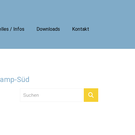
lles / Infos
Downloads
Kontakt
lkamp-Süd