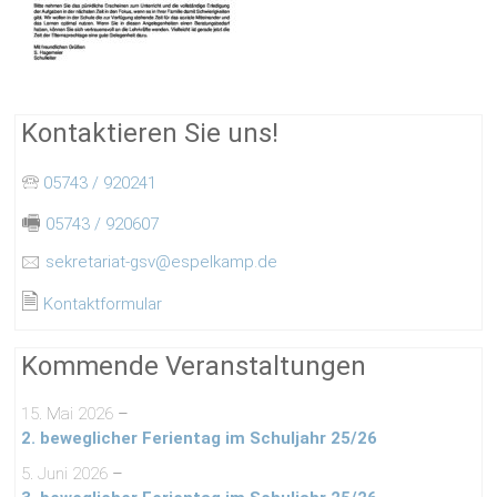
Kontaktieren Sie uns!
🕾
05743 / 920241
🖷
05743 / 920607
🖂
sekretariat-gsv@espelkamp.de
🗎
Kontaktformular
Kommende Veranstaltungen
15. Mai 2026
–
2. beweglicher Ferientag im Schuljahr 25/26
5. Juni 2026
–