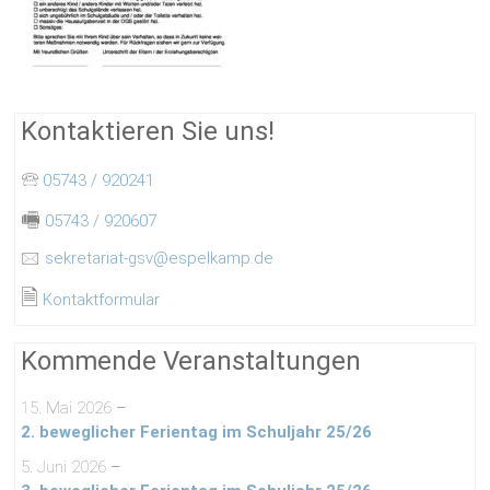
Kontaktieren Sie uns!
🕾
05743 / 920241
🖷
05743 / 920607
🖂
sekretariat-gsv@espelkamp.de
🗎
Kontaktformular
Kommende Veranstaltungen
15. Mai 2026
–
2. beweglicher Ferientag im Schuljahr 25/26
5. Juni 2026
–