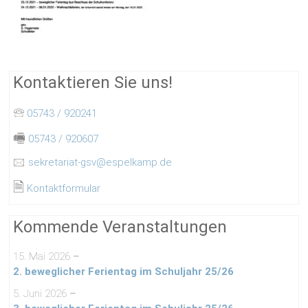
Kontaktieren Sie uns!
🕾
05743 / 920241
🖷
05743 / 920607
🖂
sekretariat-gsv@espelkamp.de
🗎
Kontaktformular
Kommende Veranstaltungen
15. Mai 2026
–
2. beweglicher Ferientag im Schuljahr 25/26
5. Juni 2026
–