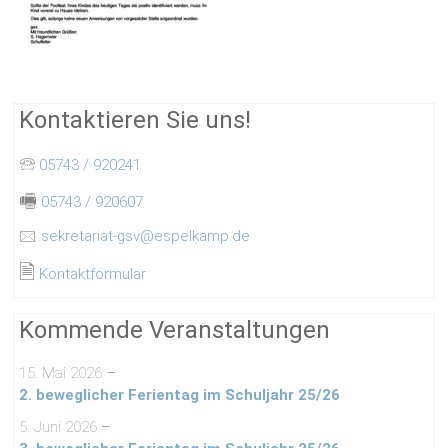
Kontaktieren Sie uns!
🕾
05743 / 920241
🖷
05743 / 920607
🖂
sekretariat-gsv@espelkamp.de
🗎
Kontaktformular
Kommende Veranstaltungen
15. Mai 2026
–
2. beweglicher Ferientag im Schuljahr 25/26
5. Juni 2026
–