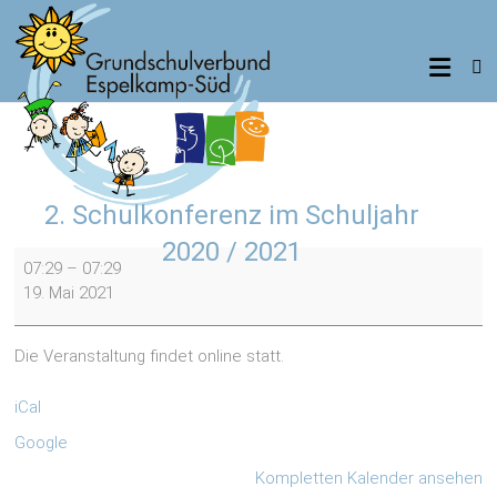
Zum
Inhalt
Grundschulverbund
springen
Espelkamp-
Süd
Standorte
2. Schulkonferenz im Schuljahr
Benkhausen,
Frotheim,
2020 / 2021
2.
Isenstedt
07:29
–
07:29
Schulkonferenz
19. Mai 2021
im
Schuljahr
2020
Die Veranstaltung findet online statt.
/
2021
iCal
Google
Kompletten Kalender ansehen