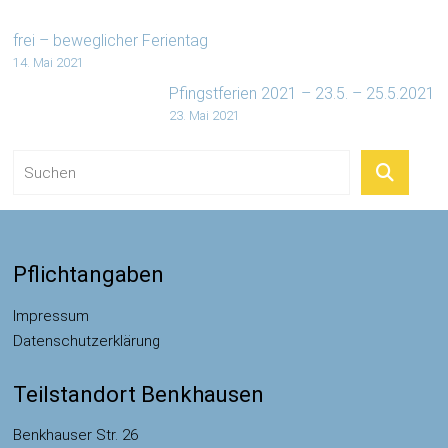
frei – beweglicher Ferientag
14. Mai 2021
Pfingstferien 2021 – 23.5. – 25.5.2021
23. Mai 2021
Pflichtangaben
Impressum
Datenschutzerklärung
Teilstandort Benkhausen
Benkhauser Str. 26