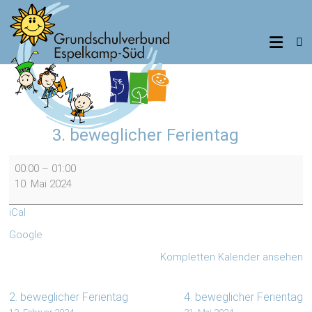
Zum
Inhalt
Grundschulverbund
springen
Espelkamp-
Süd
Standorte
3. beweglicher Ferientag
Benkhausen,
Frotheim,
3.
Isenstedt
00:00
–
01:00
beweglicher
10. Mai 2024
Ferientag
iCal
Google
Kompletten Kalender ansehen
2. beweglicher Ferientag
4. beweglicher Ferientag