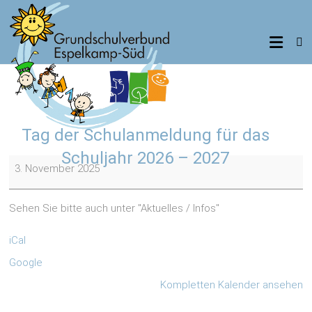
Zum
Inhalt
Grundschulverbund
springen
Espelkamp-
Süd
Standorte
Tag der Schulanmeldung für das
Benkhausen,
Frotheim,
Schuljahr 2026 – 2027
Tag
Isenstedt
3. November 2025
der
Schulanmeldung
für
Sehen Sie bitte auch unter "Aktuelles / Infos"
das
Schuljahr
iCal
2026
Google
-
2027
Kompletten Kalender ansehen