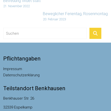
Betreuung findet statt
21. November 2022
Beweglicher Ferientag, Rosenmontag
20. Februar 2023
Pflichtangaben
Impressum
Datenschutzerklärung
Teilstandort Benkhausen
Benkhauser Str. 26
32339 Espelkamp