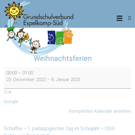
Zum
Inhalt
Grundschulverbund
springen
Espelkamp-
Süd
Standorte
Weihnachtsferien
Benkhausen,
Frotheim,
Weihnachtsferien
Isenstedt
00:00
–
01:00
23. Dezember 2022
–
8. Januar 2023
iCal
Google
Kompletten Kalender ansehen
Schulfrei – 1. pädagogischer Tag im Schuljahr – OGS-