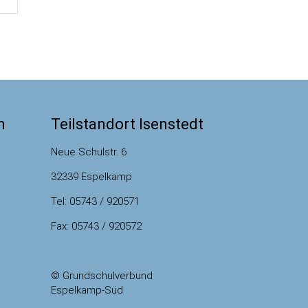
m
Teilstandort Isenstedt
Neue Schulstr. 6
32339 Espelkamp
Tel: 05743 / 920571
Fax: 05743 / 920572
© Grundschulverbund
Espelkamp-Süd