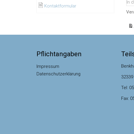
In 
🗎
Kontaktformular
Ver
Pflichtangaben
Tei
Benkha
Impressum
Datenschutzerklärung
32339
Tel: 0
Fax: 0