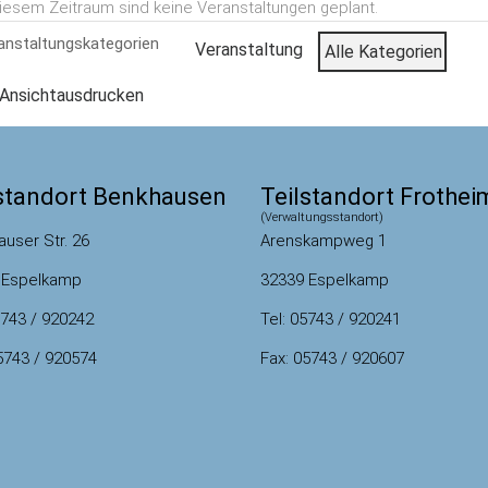
diesem Zeitraum sind keine Veranstaltungen geplant.
anstaltungskategorien
Veranstaltung
Alle Kategorien
Ansicht
ausdrucken
lstandort Benkhausen
Teilstandort Frothei
(Verwaltungsstandort)
Arenskampweg 1
user Str. 26
32339 Espelkamp
 Espelkamp
Tel: 05743 / 920241
5743 / 920242
Fax: 05743 / 920607
5743 / 920574