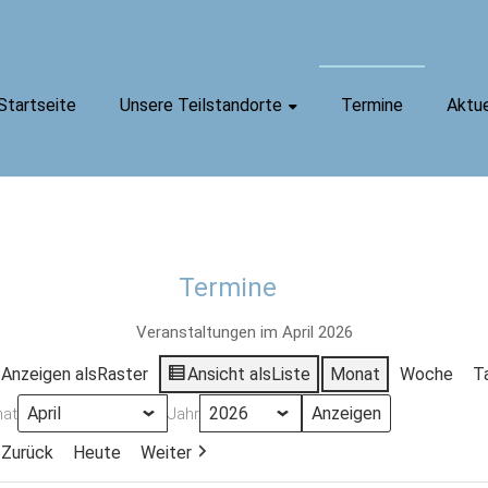
Startseite
Unsere Teilstandorte
Termine
Aktue
Termine
Veranstaltungen im April 2026
Anzeigen als
Raster
Ansicht als
Liste
Monat
Woche
T
at
Jahr
Zurück
Heute
Weiter